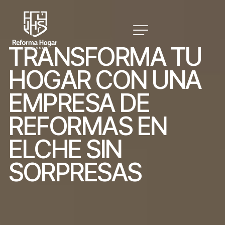
T
R
A
N
S
F
O
R
M
A
T
U
H
O
G
A
R
C
O
N
U
N
A
E
M
P
R
E
S
A
D
E
R
E
F
O
R
M
A
S
E
N
E
L
C
H
E
S
I
N
S
O
R
P
R
E
S
A
S