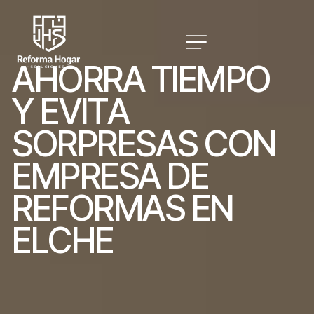
A
H
O
R
R
A
T
I
E
M
P
O
Y
E
V
I
T
A
S
O
R
P
R
E
S
A
S
C
O
N
E
M
P
R
E
S
A
D
E
R
E
F
O
R
M
A
S
E
N
E
L
C
H
E