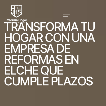
T
R
A
N
S
F
O
R
M
A
T
U
H
O
G
A
R
C
O
N
U
N
A
E
M
P
R
E
S
A
D
E
R
E
F
O
R
M
A
S
E
N
E
L
C
H
E
Q
U
E
C
U
M
P
L
E
P
L
A
Z
O
S