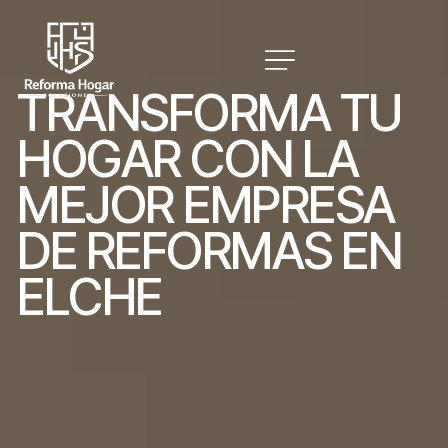
T
R
A
N
S
F
O
R
M
A
T
U
H
O
G
A
R
C
O
N
L
A
M
E
J
O
R
E
M
P
R
E
S
A
D
E
R
E
F
O
R
M
A
S
E
N
E
L
C
H
E