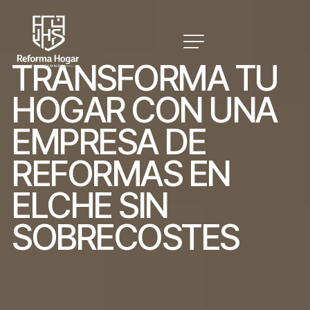
T
R
A
N
S
F
O
R
M
A
T
U
H
O
G
A
R
C
O
N
U
N
A
E
M
P
R
E
S
A
D
E
R
E
F
O
R
M
A
S
E
N
E
L
C
H
E
S
I
N
S
O
B
R
E
C
O
S
T
E
S