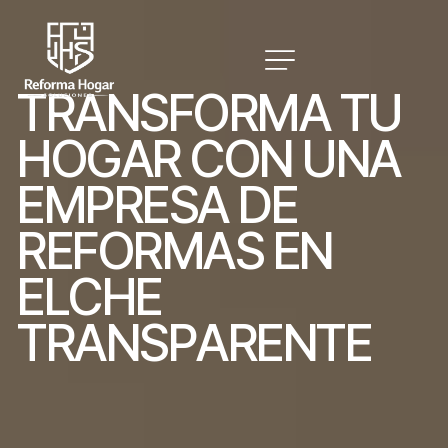
T
R
A
N
S
F
O
R
M
A
T
U
H
O
G
A
R
C
O
N
U
N
A
E
M
P
R
E
S
A
D
E
R
E
F
O
R
M
A
S
E
N
E
L
C
H
E
T
R
A
N
S
P
A
R
E
N
T
E