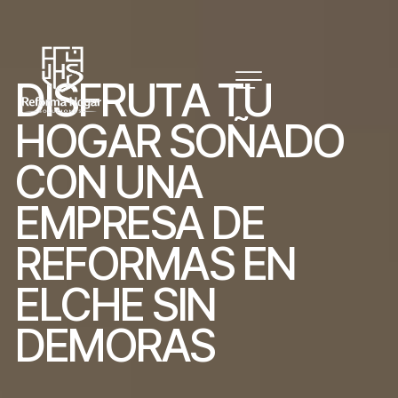
D
I
S
F
R
U
T
A
T
U
H
O
G
A
R
S
O
Ñ
A
D
O
C
O
N
U
N
A
E
M
P
R
E
S
A
D
E
R
E
F
O
R
M
A
S
E
N
E
L
C
H
E
S
I
N
D
E
M
O
R
A
S