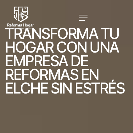
T
R
A
N
S
F
O
R
M
A
T
U
H
O
G
A
R
C
O
N
U
N
A
E
M
P
R
E
S
A
D
E
R
E
F
O
R
M
A
S
E
N
E
L
C
H
E
S
I
N
E
S
T
R
É
S