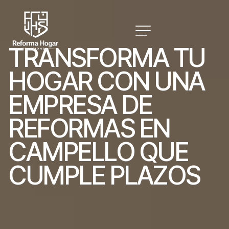
T
R
A
N
S
F
O
R
M
A
T
U
H
O
G
A
R
C
O
N
U
N
A
E
M
P
R
E
S
A
D
E
R
E
F
O
R
M
A
S
E
N
C
A
M
P
E
L
L
O
Q
U
E
C
U
M
P
L
E
P
L
A
Z
O
S