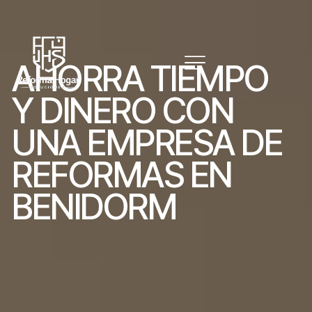
A
H
O
R
R
A
T
I
E
M
P
O
Y
D
I
N
E
R
O
C
O
N
U
N
A
E
M
P
R
E
S
A
D
E
R
E
F
O
R
M
A
S
E
N
B
E
N
I
D
O
R
M