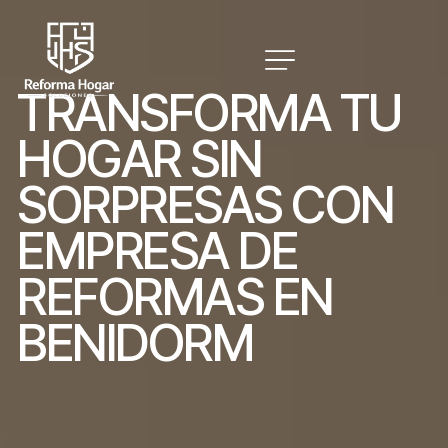
T
R
A
N
S
F
O
R
M
A
T
U
H
O
G
A
R
S
I
N
S
O
R
P
R
E
S
A
S
C
O
N
E
M
P
R
E
S
A
D
E
R
E
F
O
R
M
A
S
E
N
B
E
N
I
D
O
R
M