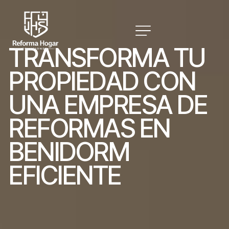
T
R
A
N
S
F
O
R
M
A
T
U
P
R
O
P
I
E
D
A
D
C
O
N
U
N
A
E
M
P
R
E
S
A
D
E
R
E
F
O
R
M
A
S
E
N
B
E
N
I
D
O
R
M
E
F
I
C
I
E
N
T
E