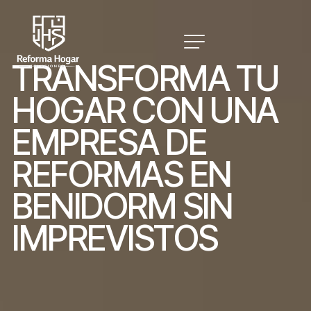
T
R
A
N
S
F
O
R
M
A
T
U
H
O
G
A
R
C
O
N
U
N
A
E
M
P
R
E
S
A
D
E
R
E
F
O
R
M
A
S
E
N
B
E
N
I
D
O
R
M
S
I
N
I
M
P
R
E
V
I
S
T
O
S