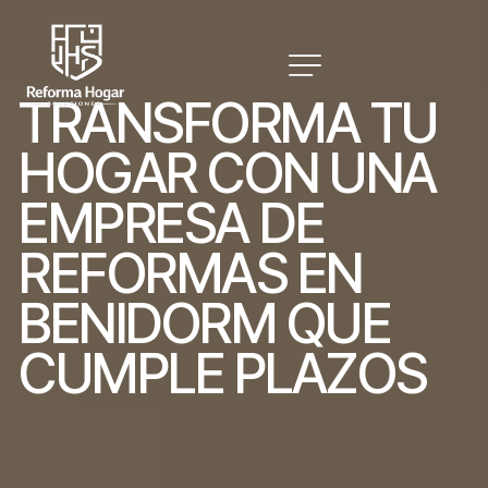
T
R
A
N
S
F
O
R
M
A
T
U
H
O
G
A
R
C
O
N
U
N
A
E
M
P
R
E
S
A
D
E
R
E
F
O
R
M
A
S
E
N
B
E
N
I
D
O
R
M
Q
U
E
C
U
M
P
L
E
P
L
A
Z
O
S