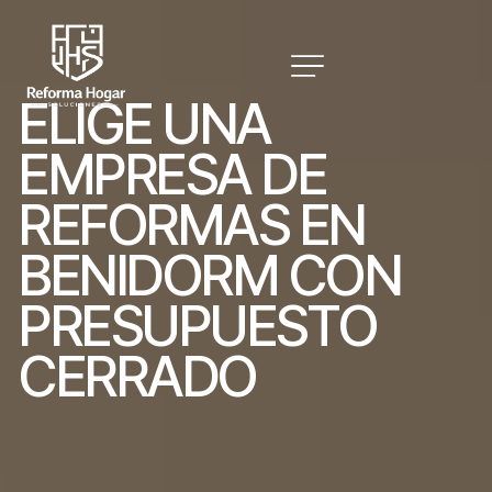
E
L
I
G
E
U
N
A
E
M
P
R
E
S
A
D
E
R
E
F
O
R
M
A
S
E
N
B
E
N
I
D
O
R
M
C
O
N
P
R
E
S
U
P
U
E
S
T
O
C
E
R
R
A
D
O