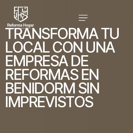
T
R
A
N
S
F
O
R
M
A
T
U
L
O
C
A
L
C
O
N
U
N
A
E
M
P
R
E
S
A
D
E
R
E
F
O
R
M
A
S
E
N
B
E
N
I
D
O
R
M
S
I
N
I
M
P
R
E
V
I
S
T
O
S