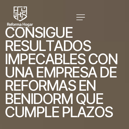
C
O
N
S
I
G
U
E
R
E
S
U
L
T
A
D
O
S
I
M
P
E
C
A
B
L
E
S
C
O
N
U
N
A
E
M
P
R
E
S
A
D
E
R
E
F
O
R
M
A
S
E
N
B
E
N
I
D
O
R
M
Q
U
E
C
U
M
P
L
E
P
L
A
Z
O
S