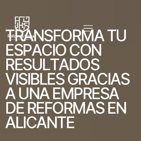
T
R
A
N
S
F
O
R
M
A
T
U
E
S
P
A
C
I
O
C
O
N
R
E
S
U
L
T
A
D
O
S
V
I
S
I
B
L
E
S
G
R
A
C
I
A
S
A
U
N
A
E
M
P
R
E
S
A
D
E
R
E
F
O
R
M
A
S
E
N
A
L
I
C
A
N
T
E