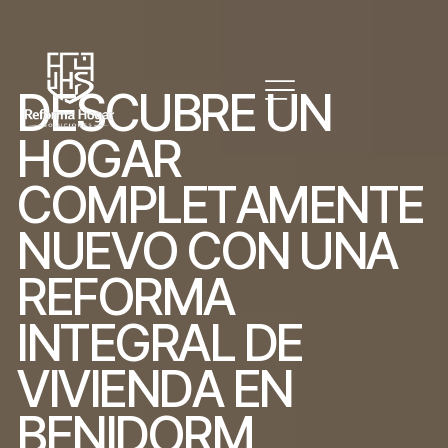
D
E
S
C
U
B
R
E
U
N
H
O
G
A
R
C
O
M
P
L
E
T
A
M
E
N
T
E
N
U
E
V
O
C
O
N
U
N
A
R
E
F
O
R
M
A
I
N
T
E
G
R
A
L
D
E
V
I
V
I
E
N
D
A
E
N
B
E
N
I
D
O
R
M