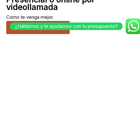
videollamada
Como te venga mejor.
¿Hablamos y te ayudamos con tu presupuesto?
Cuéntanos tu idea.