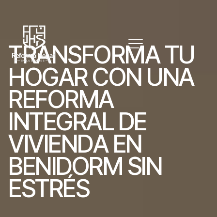
T
R
A
N
S
F
O
R
M
A
T
U
H
O
G
A
R
C
O
N
U
N
A
R
E
F
O
R
M
A
I
N
T
E
G
R
A
L
D
E
V
I
V
I
E
N
D
A
E
N
B
E
N
I
D
O
R
M
S
I
N
E
S
T
R
É
S