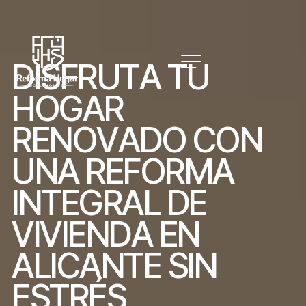
D
I
S
F
R
U
T
A
T
U
H
O
G
A
R
R
E
N
O
V
A
D
O
C
O
N
U
N
A
R
E
F
O
R
M
A
I
N
T
E
G
R
A
L
D
E
V
I
V
I
E
N
D
A
E
N
A
L
I
C
A
N
T
E
S
I
N
E
S
T
R
É
S