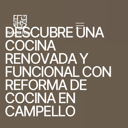
D
E
S
C
U
B
R
E
U
N
A
C
O
C
I
N
A
R
E
N
O
V
A
D
A
Y
F
U
N
C
I
O
N
A
L
C
O
N
R
E
F
O
R
M
A
D
E
C
O
C
I
N
A
E
N
C
A
M
P
E
L
L
O