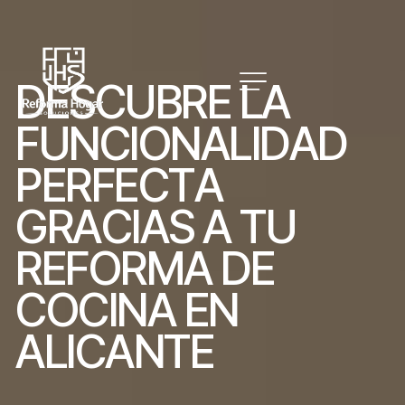
D
E
S
C
U
B
R
E
L
A
F
U
N
C
I
O
N
A
L
I
D
A
D
P
E
R
F
E
C
T
A
G
R
A
C
I
A
S
A
T
U
R
E
F
O
R
M
A
D
E
C
O
C
I
N
A
E
N
A
L
I
C
A
N
T
E