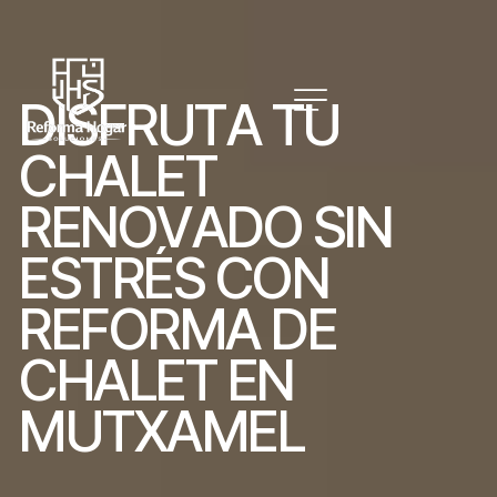
D
I
S
F
R
U
T
A
T
U
C
H
A
L
E
T
R
E
N
O
V
A
D
O
S
I
N
E
S
T
R
É
S
C
O
N
R
E
F
O
R
M
A
D
E
C
H
A
L
E
T
E
N
M
U
T
X
A
M
E
L