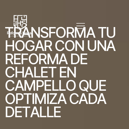
T
R
A
N
S
F
O
R
M
A
T
U
H
O
G
A
R
C
O
N
U
N
A
R
E
F
O
R
M
A
D
E
C
H
A
L
E
T
E
N
C
A
M
P
E
L
L
O
Q
U
E
O
P
T
I
M
I
Z
A
C
A
D
A
D
E
T
A
L
L
E