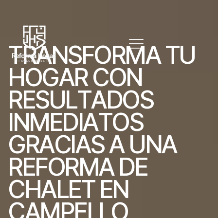
T
R
A
N
S
F
O
R
M
A
T
U
H
O
G
A
R
C
O
N
R
E
S
U
L
T
A
D
O
S
I
N
M
E
D
I
A
T
O
S
G
R
A
C
I
A
S
A
U
N
A
R
E
F
O
R
M
A
D
E
C
H
A
L
E
T
E
N
C
A
M
P
E
L
L
O