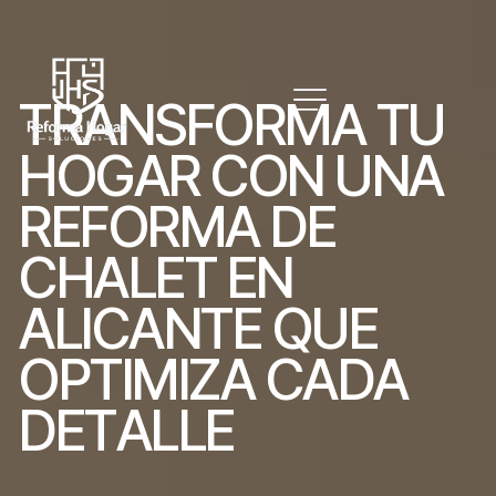
T
R
A
N
S
F
O
R
M
A
T
U
H
O
G
A
R
C
O
N
U
N
A
R
E
F
O
R
M
A
D
E
C
H
A
L
E
T
E
N
A
L
I
C
A
N
T
E
Q
U
E
O
P
T
I
M
I
Z
A
C
A
D
A
D
E
T
A
L
L
E