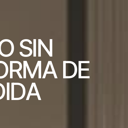
O
S
I
N
O
R
M
A
D
E
D
I
D
A