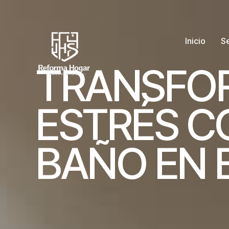
Inicio
Se
T
R
A
N
S
F
O
E
S
T
R
É
S
C
B
A
Ñ
O
E
N