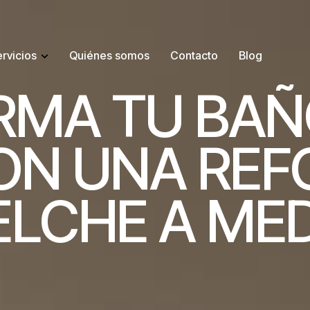
rvicios
Quiénes somos
Contacto
Blog
R
M
A
T
U
B
A
Ñ
O
N
U
N
A
R
E
F
E
L
C
H
E
A
M
E