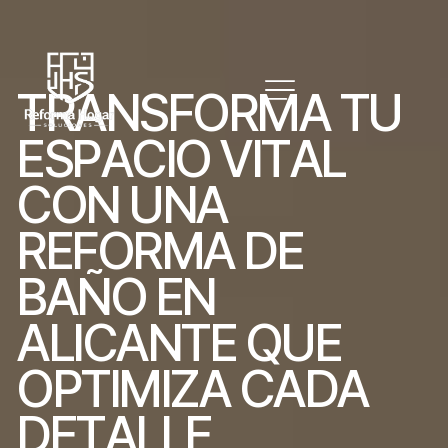
T
R
A
N
S
F
O
R
M
A
T
U
E
S
P
A
C
I
O
V
I
T
A
L
C
O
N
U
N
A
R
E
F
O
R
M
A
D
E
B
A
Ñ
O
E
N
A
L
I
C
A
N
T
E
Q
U
E
O
P
T
I
M
I
Z
A
C
A
D
A
D
E
T
A
L
L
E