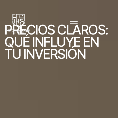
P
R
E
C
I
O
S
C
L
A
R
O
S
:
Q
U
É
I
N
F
L
U
Y
E
E
N
T
U
I
N
V
E
R
S
I
Ó
N