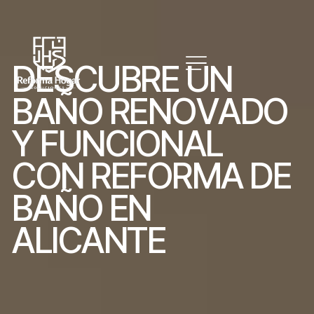
D
E
S
C
U
B
R
E
U
N
B
A
Ñ
O
R
E
N
O
V
A
D
O
Y
F
U
N
C
I
O
N
A
L
C
O
N
R
E
F
O
R
M
A
D
E
B
A
Ñ
O
E
N
A
L
I
C
A
N
T
E