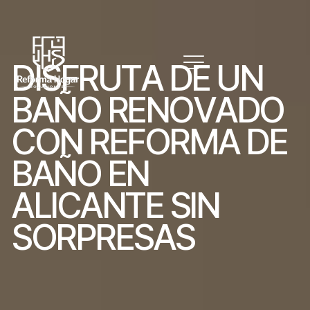
D
I
S
F
R
U
T
A
D
E
U
N
B
A
Ñ
O
R
E
N
O
V
A
D
O
C
O
N
R
E
F
O
R
M
A
D
E
B
A
Ñ
O
E
N
A
L
I
C
A
N
T
E
S
I
N
S
O
R
P
R
E
S
A
S