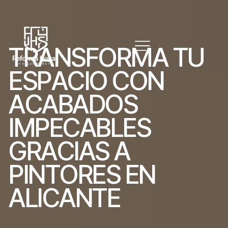
T
R
A
N
S
F
O
R
M
A
T
U
E
S
P
A
C
I
O
C
O
N
A
C
A
B
A
D
O
S
I
M
P
E
C
A
B
L
E
S
G
R
A
C
I
A
S
A
P
I
N
T
O
R
E
S
E
N
A
L
I
C
A
N
T
E