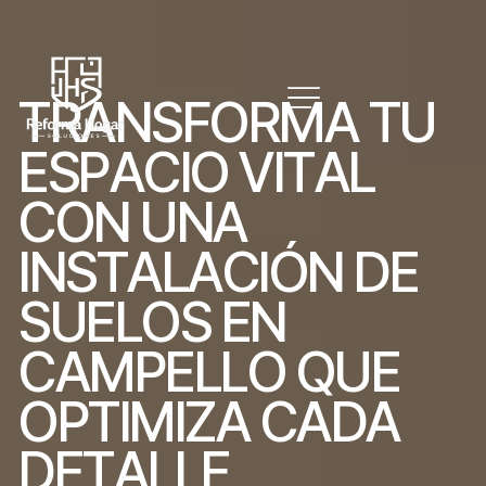
T
R
A
N
S
F
O
R
M
A
T
U
E
S
P
A
C
I
O
V
I
T
A
L
C
O
N
U
N
A
I
N
S
T
A
L
A
C
I
Ó
N
D
E
S
U
E
L
O
S
E
N
C
A
M
P
E
L
L
O
Q
U
E
O
P
T
I
M
I
Z
A
C
A
D
A
D
E
T
A
L
L
E