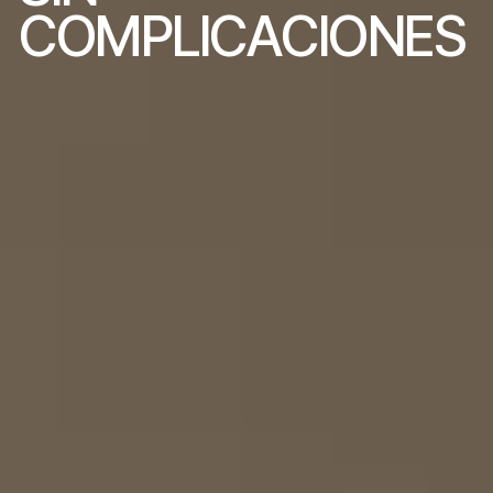
C
O
M
P
L
I
C
A
C
I
O
N
E
S