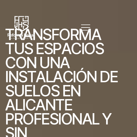
T
R
A
N
S
F
O
R
M
A
T
U
S
E
S
P
A
C
I
O
S
C
O
N
U
N
A
I
N
S
T
A
L
A
C
I
Ó
N
D
E
S
U
E
L
O
S
E
N
A
L
I
C
A
N
T
E
P
R
O
F
E
S
I
O
N
A
L
Y
S
I
N