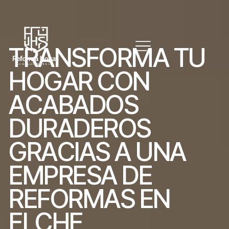
T
R
A
N
S
F
O
R
M
A
T
U
H
O
G
A
R
C
O
N
A
C
A
B
A
D
O
S
D
U
R
A
D
E
R
O
S
G
R
A
C
I
A
S
A
U
N
A
E
M
P
R
E
S
A
D
E
R
E
F
O
R
M
A
S
E
N
E
L
C
H
E