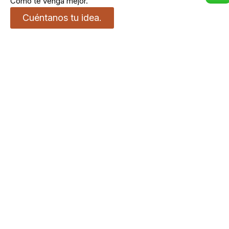
Como te venga mejor.
Cuéntanos tu idea.