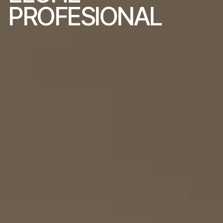
P
R
O
F
E
S
I
O
N
A
L