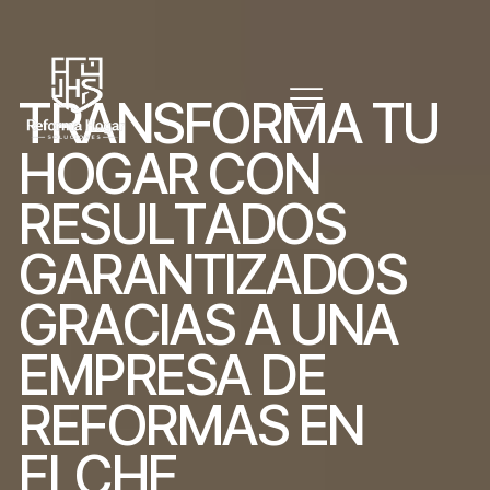
T
R
A
N
S
F
O
R
M
A
T
U
H
O
G
A
R
C
O
N
R
E
S
U
L
T
A
D
O
S
G
A
R
A
N
T
I
Z
A
D
O
S
G
R
A
C
I
A
S
A
U
N
A
E
M
P
R
E
S
A
D
E
R
E
F
O
R
M
A
S
E
N
E
L
C
H
E