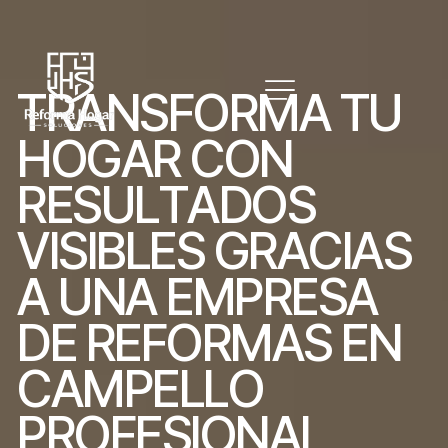
T
R
A
N
S
F
O
R
M
A
T
U
H
O
G
A
R
C
O
N
R
E
S
U
L
T
A
D
O
S
V
I
S
I
B
L
E
S
G
R
A
C
I
A
S
A
U
N
A
E
M
P
R
E
S
A
D
E
R
E
F
O
R
M
A
S
E
N
C
A
M
P
E
L
L
O
P
R
O
F
E
S
I
O
N
A
L