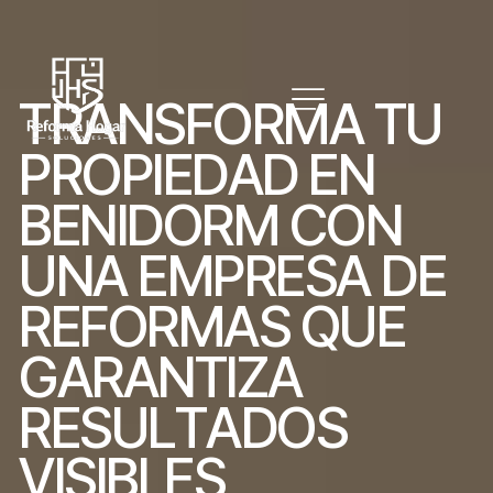
T
R
A
N
S
F
O
R
M
A
T
U
P
R
O
P
I
E
D
A
D
E
N
B
E
N
I
D
O
R
M
C
O
N
U
N
A
E
M
P
R
E
S
A
D
E
R
E
F
O
R
M
A
S
Q
U
E
G
A
R
A
N
T
I
Z
A
R
E
S
U
L
T
A
D
O
S
V
I
S
I
B
L
E
S