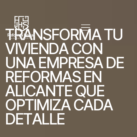
T
R
A
N
S
F
O
R
M
A
T
U
V
I
V
I
E
N
D
A
C
O
N
U
N
A
E
M
P
R
E
S
A
D
E
R
E
F
O
R
M
A
S
E
N
A
L
I
C
A
N
T
E
Q
U
E
O
P
T
I
M
I
Z
A
C
A
D
A
D
E
T
A
L
L
E