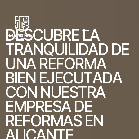
D
E
S
C
U
B
R
E
L
A
T
R
A
N
Q
U
I
L
I
D
A
D
D
E
U
N
A
R
E
F
O
R
M
A
B
I
E
N
E
J
E
C
U
T
A
D
A
C
O
N
N
U
E
S
T
R
A
E
M
P
R
E
S
A
D
E
R
E
F
O
R
M
A
S
E
N
A
L
I
C
A
N
T
E