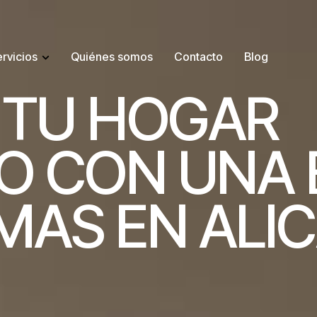
rvicios
Quiénes somos
Contacto
Blog
T
U
H
O
G
A
R
O
C
O
N
U
N
A
M
A
S
E
N
A
L
I
C