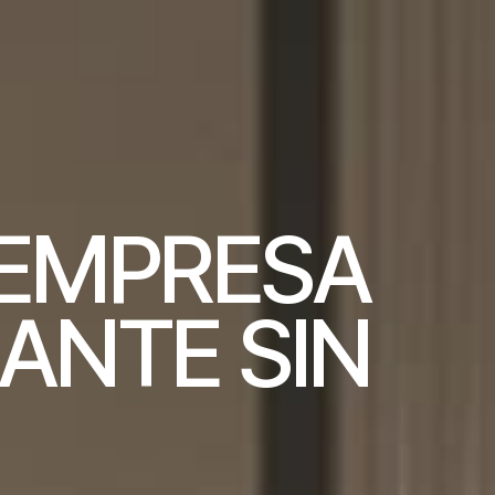
E
M
P
R
E
S
A
A
N
T
E
S
I
N