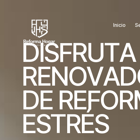
Inicio
Se
D
I
S
F
R
U
T
A
R
E
N
O
V
A
D
D
E
R
E
F
O
R
E
S
T
R
É
S