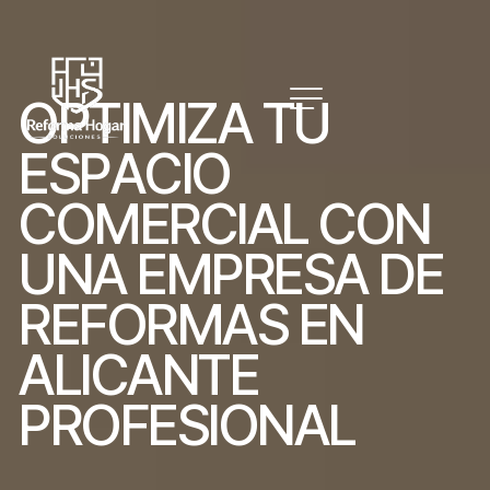
O
P
T
I
M
I
Z
A
T
U
E
S
P
A
C
I
O
C
O
M
E
R
C
I
A
L
C
O
N
U
N
A
E
M
P
R
E
S
A
D
E
R
E
F
O
R
M
A
S
E
N
A
L
I
C
A
N
T
E
P
R
O
F
E
S
I
O
N
A
L