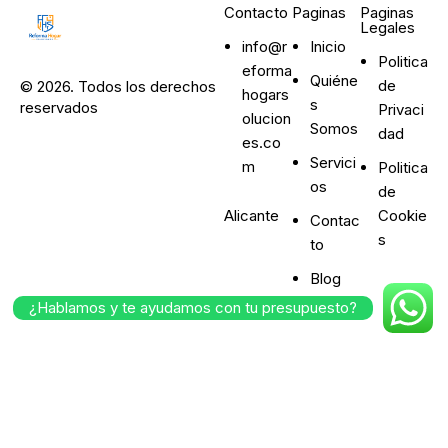
Contacto
Paginas
Paginas
Legales
info@r
Inicio
Politica
eforma
Quiéne
de
© 2026. Todos los derechos
hogars
s
reservados
Privaci
olucion
Somos
dad
es.co
Servici
m
Politica
os
de
Alicante
Cookie
Contac
s
to
Blog
¿Hablamos y te ayudamos con tu presupuesto?